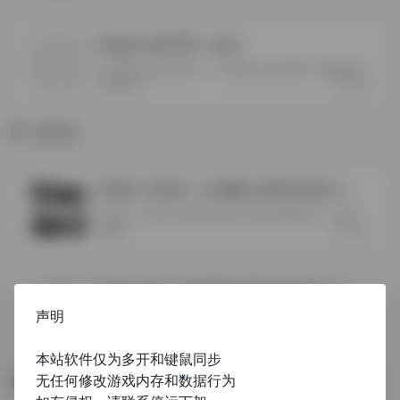
Wegame多开器
- 最新版
只支持Wegame多开<<<<下载打开点击试用，免费测试120分钟
529
WEGAME
通用类
万能开-支持在一台电脑上同时启动多个程序应用实例。
支持在一台主机上同时启动多个程序应用实例<<<下载打开点击试用，免费测试120分钟
873
通用类
C版多开器-支持隔离各种程序多开运行
- 0825
声明
支持隔离各种程序多开运行<<<<下载打开点击试用，免费测试120分钟
896
通用类
本站软件仅为多开和键鼠同步
无任何修改游戏内存和数据行为
电脑网游